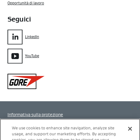
Opportunità di lavoro
Seguici
LinkedIn
YouTube
Gore
Informativa sulla protezione
Impostazione dei cookie
We use cookies to enhance site navigation, analyze site
usage, and support our marketing efforts. By accepting
cookies, you are allowing them to be stored on your