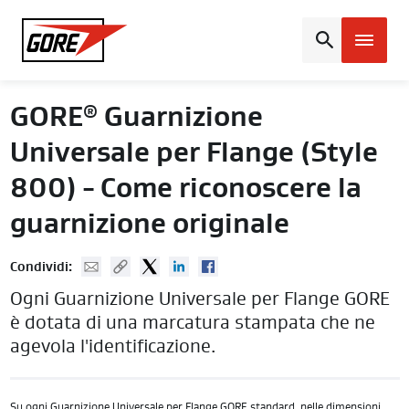
Gore
GORE
Guarnizione
®
Universale per Flange (Style
800) - Come riconoscere la
guarnizione originale
Mail
Copy URL
Twitter
Linked In
Facebook
Condividi:
Ogni Guarnizione Universale per Flange GORE
è dotata di una marcatura stampata che ne
agevola l'identificazione.
Su ogni Guarnizione Universale per Flange GORE standard, nelle dimensioni