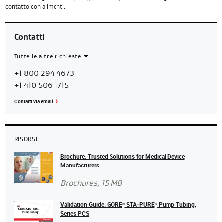
contatto con alimenti.
Contatti
Tutte le altre richieste
Contact
Americas
+1 800 294 4673
Region
+1 410 506 1715
Contatti via email
RISORSE
Brochure: Trusted Solutions for Medical Device
Manufacturers
Brochures
, 15 MB
Validation Guide: GORE
STA‑PURE
Pump Tubing,
®
®
Series PCS