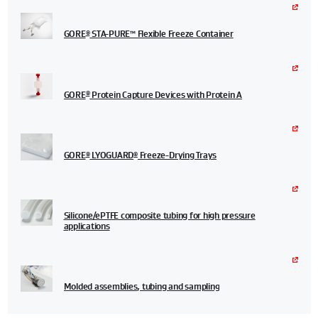
GORE
STA-PURE™ Flexible Freeze Container
®
GORE
Protein Capture Devices with Protein A
®
GORE
LYOGUARD
Freeze-Drying Trays
®
®
Silicone/ePTFE composite tubing for high pressure
applications
Molded assemblies, tubing and sampling