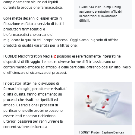
campionamento sicuro dei liquidi
durante la produzione farmaceutica.
I GORE STA-PURE Pump Tubing
assicurano prestazioni affidabili
in condizioni di lavorazione
Gore mette decenni di esperienza in
difficili.
filtrazione e sfiato al servizio di tutti i
produttori farmaceutici e
biofarmaceutici che cercano di
migliorare la qualità ed i propri processi. Oggi siamo in grado di offrire
prodotti di qualità garantita per la filtrazione:
I
GORE® Microfiltration Media
possono essere facilmente integrati nei
dispositivi di filtraggio. Le nostre diverse forme di filtri assicurano un
contenimento efficace ed affidabile delle particelle, offrendo così un alto livello
di efficienza e di sicurezza dei processi.
I ricercatori attivi nello sviluppo di
farmaci biologici, per ottenere risultati
di alta qualità, fanno affidamento su
processi che risultino ripetibili ed
affidabili. I tradizionali processi di
purificazione delle proteine possono
essere lenti e spesso richiedono
ulteriori passaggi per raggiungere la
concentrazione desiderata.
I GORE™ Protein Capture Devices