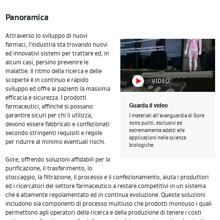
Panoramica
Attraverso lo sviluppo di nuovi
farmaci, l’industria sta trovando nuovi
ed innovativi sistemi per trattare ed, in
alcuni casi, persino prevenire le
malattie. Il ritmo della ricerca e delle
scoperte è in continuo e rapido
VIDEO
sviluppo ed offre ai pazienti la massima
efficacia e sicurezza. I prodotti
Guarda il video
farmaceutici, affinché si possano
garantire sicuri per chi li utilizza,
I materiali all’avanguardia di Gore
sono puliti, esclusivi ed
devono essere fabbricati e confezionati
estremamente adatti alle
secondo stringenti requisiti e regole
applicazioni nelle scienze
per ridurre al minimo eventuali rischi.
biologiche.
Gore, offrendo soluzioni affidabili per la
purificazione, il trasferimento, lo
stoccaggio, la filtrazione, il processo e il confezionamento, aiuta i produttori
ed i ricercatori del settore farmaceutico a restare competitivi in un sistema
che è altamente regolamentato ed in continua evoluzione. Queste soluzioni
includono sia componenti di processo multiuso che prodotti monouso i quali
permettono agli operatori della ricerca e della produzione di tenere i costi