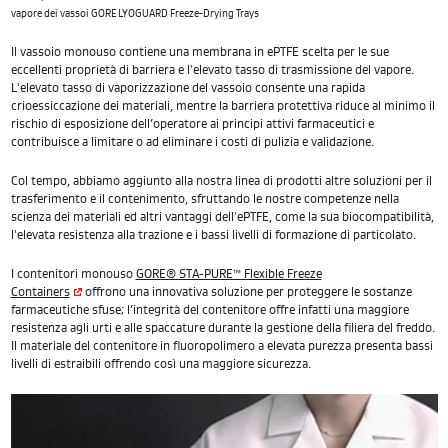
vapore dei vassoi GORE LYOGUARD Freeze-Drying Trays
Il vassoio monouso contiene una membrana in ePTFE scelta per le sue
eccellenti proprietà di barriera e l'elevato tasso di trasmissione del vapore.
L'elevato tasso di vaporizzazione del vassoio consente una rapida
crioessiccazione dei materiali, mentre la barriera protettiva riduce al minimo il
rischio di esposizione dell’operatore ai principi attivi farmaceutici e
contribuisce a limitare o ad eliminare i costi di pulizia e validazione.
Col tempo, abbiamo aggiunto alla nostra linea di prodotti altre soluzioni per il
trasferimento e il contenimento, sfruttando le nostre competenze nella
scienza dei materiali ed altri vantaggi dell'ePTFE, come la sua biocompatibilità,
l'elevata resistenza alla trazione e i bassi livelli di formazione di particolato.
I contenitori monouso
GORE® STA-PURE™ Flexible Freeze
Containers
offrono una innovativa soluzione per proteggere le sostanze
farmaceutiche sfuse; l’integrità del contenitore offre infatti una maggiore
resistenza agli urti e alle spaccature durante la gestione della filiera del freddo.
Il materiale del contenitore in fluoropolimero a elevata purezza presenta bassi
livelli di estraibili offrendo così una maggiore sicurezza.