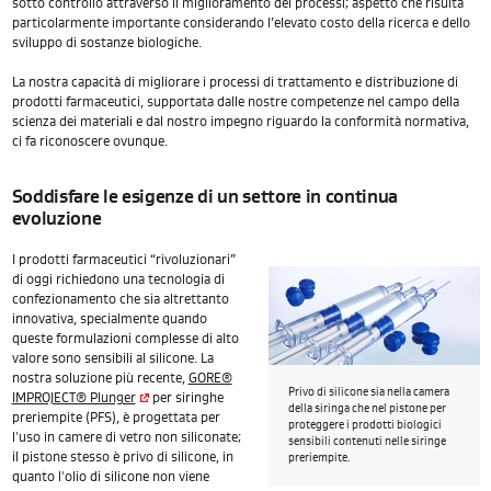
sotto controllo attraverso il miglioramento dei processi; aspetto che risulta
particolarmente importante considerando l’elevato costo della ricerca e dello
sviluppo di sostanze biologiche.
La nostra capacità di migliorare i processi di trattamento e distribuzione di
prodotti farmaceutici, supportata dalle nostre competenze nel campo della
scienza dei materiali e dal nostro impegno riguardo la conformità normativa,
ci fa riconoscere ovunque.
Soddisfare le esigenze di un settore in continua
evoluzione
I prodotti farmaceutici “rivoluzionari”
di oggi richiedono una tecnologia di
confezionamento che sia altrettanto
innovativa, specialmente quando
queste formulazioni complesse di alto
valore sono sensibili al silicone. La
nostra soluzione più recente,
GORE®
Privo di silicone sia nella camera
IMPROJECT® Plunger
per siringhe
della siringa che nel pistone per
preriempite (PFS), è progettata per
proteggere i prodotti biologici
l'uso in camere di vetro non siliconate;
sensibili contenuti nelle siringe
il pistone stesso è privo di silicone, in
preriempite.
quanto l'olio di silicone non viene