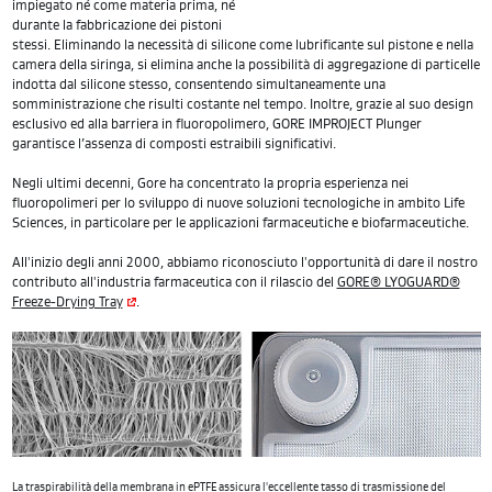
impiegato né come materia prima, né
durante la fabbricazione dei pistoni
stessi. Eliminando la necessità di silicone come lubrificante sul pistone e nella
camera della siringa, si elimina anche la possibilità di aggregazione di particelle
indotta dal silicone stesso, consentendo simultaneamente una
somministrazione che risulti costante nel tempo. Inoltre, grazie al suo design
esclusivo ed alla barriera in fluoropolimero, GORE IMPROJECT Plunger
garantisce l’assenza di composti estraibili significativi.
Negli ultimi decenni, Gore ha concentrato la propria esperienza nei
fluoropolimeri per lo sviluppo di nuove soluzioni tecnologiche in ambito Life
Sciences, in particolare per le applicazioni farmaceutiche e biofarmaceutiche.
All'inizio degli anni 2000, abbiamo riconosciuto l'opportunità di dare il nostro
contributo all'industria farmaceutica con il rilascio del
GORE® LYOGUARD®
Freeze-Drying Tray
.
La traspirabilità della membrana in ePTFE assicura l'eccellente tasso di trasmissione del