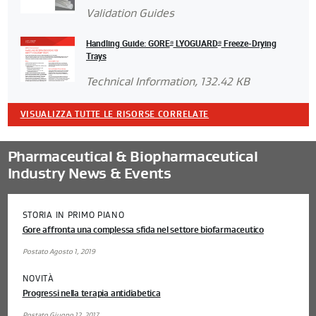
Validation Guides
Handling Guide: GORE
LYOGUARD
Freeze-Drying
®
®
Trays
Technical Information
, 132.42 KB
VISUALIZZA TUTTE LE RISORSE CORRELATE
Pharmaceutical & Biopharmaceutical
Industry News & Events
STORIA IN PRIMO PIANO
Gore affronta una complessa sfida nel settore biofarmaceutico
Postato Agosto 1, 2019
NOVITÀ
Progressi nella terapia antidiabetica
Postato Giugno 12, 2017