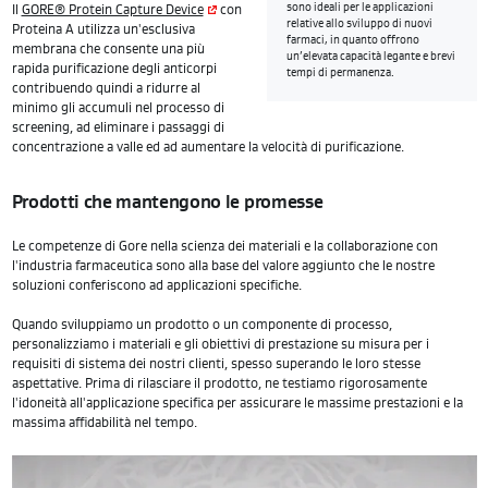
sono ideali per le applicazioni
Il
GORE® Protein Capture Device
con
relative allo sviluppo di nuovi
Proteina A utilizza un'esclusiva
farmaci, in quanto offrono
membrana che consente una più
un’elevata capacità legante e brevi
rapida purificazione degli anticorpi
tempi di permanenza.
contribuendo quindi a ridurre al
minimo gli accumuli nel processo di
screening, ad eliminare i passaggi di
concentrazione a valle ed ad aumentare la velocità di purificazione.
Prodotti che mantengono le promesse
Le competenze di Gore nella scienza dei materiali e la collaborazione con
l'industria farmaceutica sono alla base del valore aggiunto che le nostre
soluzioni conferiscono ad applicazioni specifiche.
Quando sviluppiamo un prodotto o un componente di processo,
personalizziamo i materiali e gli obiettivi di prestazione su misura per i
requisiti di sistema dei nostri clienti, spesso superando le loro stesse
aspettative. Prima di rilasciare il prodotto, ne testiamo rigorosamente
l'idoneità all'applicazione specifica per assicurare le massime prestazioni e la
massima affidabilità nel tempo.