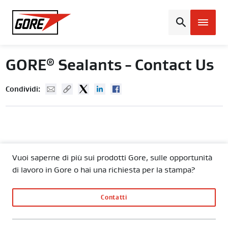
Gore
GORE
Sealants - Contact Us
®
Mail
Copy URL
Twitter
Linked In
Facebook
Condividi:
Vuoi saperne di più sui prodotti Gore, sulle opportunità
di lavoro in Gore o hai una richiesta per la stampa?
Contatti