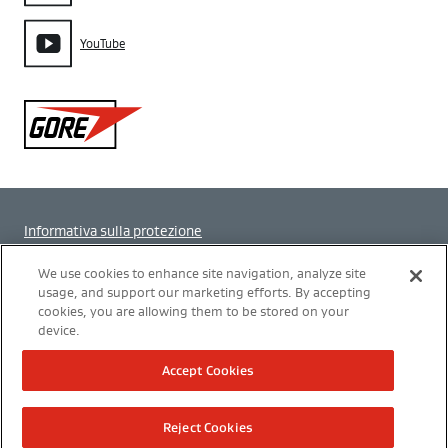
YouTube
Gore
Informativa sulla protezione
Impostazione dei cookie
We use cookies to enhance site navigation, analyze site
usage, and support our marketing efforts. By accepting
cookies, you are allowing them to be stored on your
Termini di utilizzo
device.
Modern Slavery Act Transparency Statement
Accept Cookies
Politica Integrata
Reject Cookies
Informazione legale