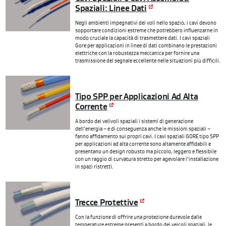
Spaziali: Linee Dati
Negli ambienti impegnativi dei voli nello spazio, i cavi devono
sopportare condizioni estreme che potrebbero influenzarne in
modo cruciale la capacità di trasmettere dati. I cavi spaziali
Gore per applicazioni in linee di dati combinano le prestazioni
elettriche con la robustezza meccanica per fornire una
trasmissione del segnale eccellente nelle situazioni più difficili.
Tipo SPP per Applicazioni Ad Alta
Corrente
A bordo dei velivoli spaziali i sistemi di generazione
dell’energia – e di conseguenza anche le missioni spaziali –
fanno affidamento sui propri cavi. I cavi spaziali GORE tipo SPP
per applicazioni ad alta corrente sono altamente affidabili e
presentano un design robusto ma piccolo, leggero e flessibile
con un raggio di curvatura stretto per agevolare l’installazione
in spazi ristretti.
Trecce Protettive
Con la funzione di offrire una protezione durevole dalle
temperature estreme presenti a bordo dei veicoli spaziali, le