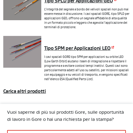
Tipo SPLD per Applicazioni GEO
L’integrità del segnale a bordo dei velivoli spaziali non può mai
essere messa in discussione. I cavi spaziali GORE, tipo SPLD per
applicazioni GEO, offrono un segnale affidabile di alta qualità
in un formato piccolo e leggero che agevola l’applicazione dei
terminali di protezione.
Tipo SPM per Applicazioni LEO
I cavi spaziali GORE tipo SPM per applicazioni su orbite LEO
(Low Earth Orbit) aiutano i team di integrazione a rispettare il
programma e a evitare costosi tempi inattivi. Questi cavi sono
particolarmente adatti all’uso su satelliti, per missioni spaziali
con equipaggio e su veicoli di trasporto, e vengono specificati
nell’elenco ESA (Qualified Parts List).
Carica altri prodotti
Vuoi saperne di più sui prodotti Gore, sulle opportunità
di lavoro in Gore o hai una richiesta per la stampa?