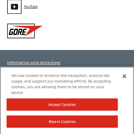
YouTube
Gore
Informativa sulla protezione
Impostazione dei cookie
We use cookies to enhance site navigation, analyze site
usage, and support our marketing efforts. By accepting
cookies, you are allowing them to be stored on your
Termini di utilizzo
device.
Modern Slavery Act Transparency Statement
Accept Cookies
Politica Integrata
Reject Cookies
Informazione legale