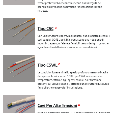
trecce protettive Gore contribuiscono a un’integrità del
segnale più affidabile e agevolano l’installazione in zone
ristrette.
Tipo CSC
Con una struttura leggera, ma robusta, e un diametro piccolo, i
cavi spaziali GORE tipo CSC garantiscono una riduzione di
ingombro e peso, un’elevata flessibilità e un design rigato che
agevolano l’installazione e la manutenzione dei cavi.
Tipo CSWL
Le condizioni presenti nello spazio profondo mettono i cavi a
dura prova. I cavi spaziali GORE tipo CSWL resistono alle
temperature estreme, agli agenti chimici e all’abrasione
presenti sui velivoli spaziali, offrendo una struttura duratura e
flessibile che ne agevola l’installazione.
Cavi Per Alte Tensioni