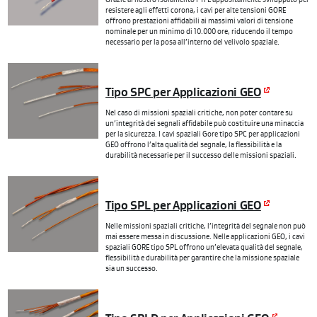
Grazie al nostro isolamento PTFE appositamente sviluppato per
resistere agli effetti corona, i cavi per alte tensioni GORE
offrono prestazioni affidabili ai massimi valori di tensione
nominale per un minimo di 10.000 ore, riducendo il tempo
necessario per la posa all’interno del velivolo spaziale.
Tipo SPC per Applicazioni GEO
Nel caso di missioni spaziali critiche, non poter contare su
un’integrità dei segnali affidabile può costituire una minaccia
per la sicurezza. I cavi spaziali Gore tipo SPC per applicazioni
GEO offrono l’alta qualità del segnale, la flessibilità e la
durabilità necessarie per il successo delle missioni spaziali.
Tipo SPL per Applicazioni GEO
Nelle missioni spaziali critiche, l’integrità del segnale non può
mai essere messa in discussione. Nelle applicazioni GEO, i cavi
spaziali GORE tipo SPL offrono un’elevata qualità del segnale,
flessibilità e durabilità per garantire che la missione spaziale
sia un successo.