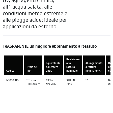
UV, agli agenti chimici,
all` acqua salata, alle
condizioni meteo estreme e
alle piogge acide: ideale per
applicazioni da esterno.
TRASPARENTE un migliore abbinamento al tessuto
Resistenza
Equivalente
alla
Allungamento
Dim
Titolo del
poliestere
rottura
a rottura
agh
Codice
filo
appr.
nominale
nominale (%)
cons
M1000LTR-L
1111 dtex
69 Tex
3114 cN
17
Nm 
1000 denier
Nm 50/60
7 lbs
#14