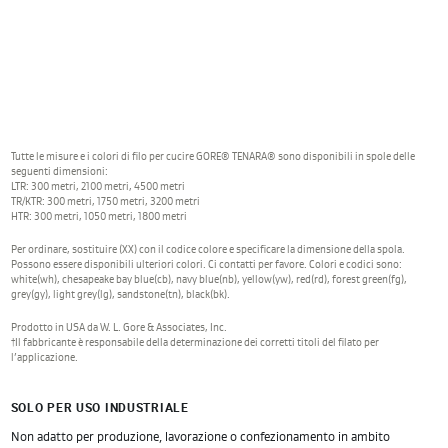
Tutte le misure e i colori di filo per cucire GORE® TENARA® sono disponibili in spole delle
seguenti dimensioni:
LTR: 300 metri, 2100 metri, 4500 metri
TR/KTR: 300 metri, 1750 metri, 3200 metri
HTR: 300 metri, 1050 metri, 1800 metri
Per ordinare, sostituire (XX) con il codice colore e specificare la dimensione della spola.
Possono essere disponibili ulteriori colori. Ci contatti per favore. Colori e codici sono:
white(wh), chesapeake bay blue(cb), navy blue(nb), yellow(yw), red(rd), forest green(fg),
grey(gy), light grey(lg), sandstone(tn), black(bk).
Prodotto in USA da W. L. Gore & Associates, Inc.
†Il fabbricante è responsabile della determinazione dei corretti titoli del filato per
l’applicazione.
SOLO PER USO INDUSTRIALE
Non adatto per produzione, lavorazione o confezionamento in ambito