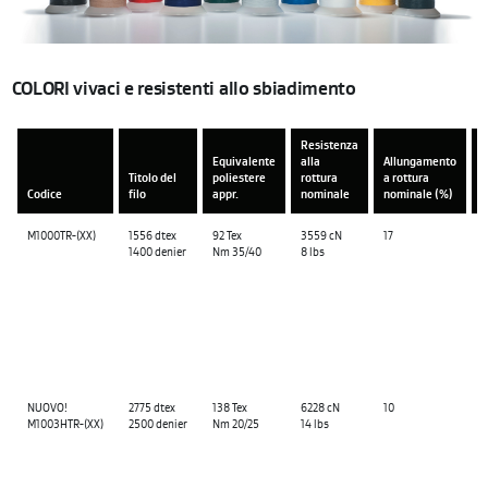
COLORI vivaci e resistenti allo sbiadimento
Resistenza
Equivalente
alla
Allungamento
D
Titolo del
poliestere
rottura
a rottura
a
Codice
filo
appr.
nominale
nominale (%)
c
M1000TR-(XX)
1556 dtex
92 Tex
3559 cN
17
N
1400 denier
Nm 35/40
8 lbs
#
NUOVO!
2775 dtex
138 Tex
6228 cN
10
N
M1003HTR-(XX)
2500 denier
Nm 20/25
14 lbs
#