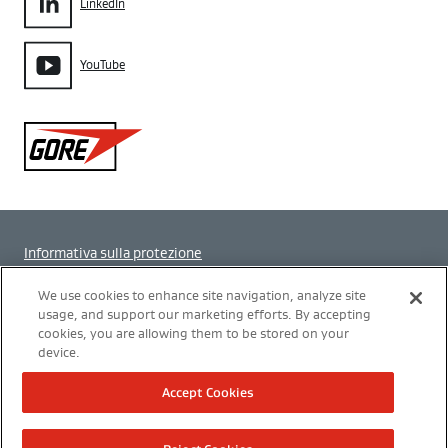
LinkedIn
YouTube
Gore
Informativa sulla protezione
Impostazione dei cookie
We use cookies to enhance site navigation, analyze site
usage, and support our marketing efforts. By accepting
cookies, you are allowing them to be stored on your
Termini di utilizzo
device.
Modern Slavery Act Transparency Statement
Accept Cookies
Politica Integrata