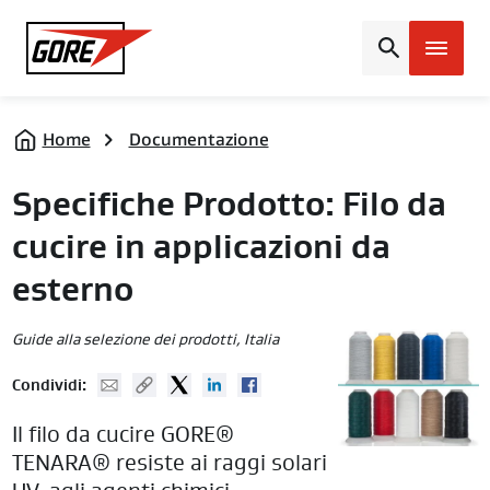
Gore
Home
Documentazione
Specifiche Prodotto: Filo da
cucire in applicazioni da
esterno
Guide alla selezione dei prodotti
, Italia
Mail
Copy URL
Twitter
Linked In
Facebook
Condividi:
Il filo da cucire GORE®
TENARA® resiste ai raggi solari