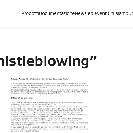
Prodotti
Documentazione
News ed eventi
Chi siamo
Op
histleblowing”