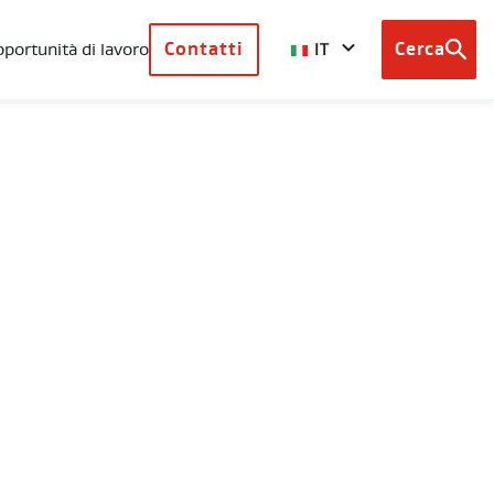
IT
portunità di lavoro
Contatti
Cerca
Browse
country
sites