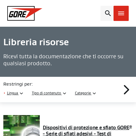
Gore
Libreria risorse
Ricevi tutta la documentazione che ti occorre su
qualsiasi prodotto.
Restringi per:
•
Lingua
Tipo di contenuto
Categorie
Dispositivi di protezione e sfiato GORE
®
- Serie di sfiati adesivi - Test di