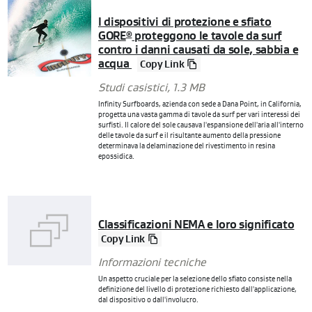
I dispositivi di protezione e sfiato
GORE
proteggono le tavole da surf
®
contro i danni causati da sole, sabbia e
acqua
Copy Link
Studi casistici
, 1.3 MB
Infinity Surfboards, azienda con sede a Dana Point, in California,
progetta una vasta gamma di tavole da surf per vari interessi dei
surfisti. Il calore del sole causava l'espansione dell'aria all'interno
delle tavole da surf e il risultante aumento della pressione
determinava la delaminazione del rivestimento in resina
epossidica.
Classificazioni NEMA e loro significato
Copy Link
Informazioni tecniche
Un aspetto cruciale per la selezione dello sfiato consiste nella
definizione del livello di protezione richiesto dall'applicazione,
dal dispositivo o dall'involucro.