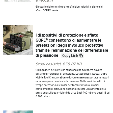
Glossario
Glossario dei termini e delle definizioni relativi ai sistemi di
sfiato GORE® Vents.
I dispositivi di protezione e sfiato
GORE
consentono di aumentare le
®
prestazioni degli involucri protettivi
tramite l'eliminazione del differenziale
di pressione
Copy Link
Studi casistici
, 658.07 KB
Gli ingegneri della Pelican sapevano che avrebbero dovuto
gestire i differenziali di pressione. Le casse degli attrezzi 0450
Mobile Tool Chest avrebbero dovuto essere trasportate in tutto il
mondo e spesso scaricate da un aereo. Nel breve intervallo di
tempo necessario alle casse per toccare il suolo, i rapidi
cambiamenti di altitudine possono causare un aumento della
pressione sulle guarnizioni da circa 2 psi (140 mbar) a quasi 16 psi
(1.105 mbar).