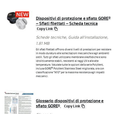
Dispositivi di protezione e sfiato GORE
®
– Sfiati filettati – Scheda tecnica
Copy Link
Schede tecniche
,
Guida all'installazione
,
1.81 MB
Gli sfiati filettati offrono diversi livelli di prestazioni per resistere
in modo duraturo alle sollecitazioni meccaniche e agli ambienti
ostili. Tutti gli sfiati utilizzano membrane oleofobiche e sono
idroliticamente stabili, resistenti ai raggi UV e alle alte
temperature. Valutate tutte le opzioni della serie PolyVent,
®
inclusa GORE
PolyVent Stainless Steel migliorata, ora con
classificazione “IK10” per la massima resistenza agli impatti
meccanici.
Glossario dispositivi di protezione e
sfiato GORE
®
Copy Link