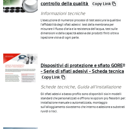
controllo della qualità
Copy Link
Informazioni tecniche
L'esecuzione di numerosi processi di test assicura la qualità e
l'affidabilità degli sfiati adesivi: test della membrana per
misurare il flusso d'aria e la resistenza dell'acqua, test sulle
dimensioni e della capacità adesiva dei prodotti finiti oltre a
ispezione visiva di ogni parte.
Dispositivi di protezione e sfiato GORE
®
- Serie di sfiati adesivi - Scheda tecnica
Copy Link
Schede tecniche
,
Guida all'installazione
Gli sfiati adesivi a basso profilo sono disponibili sia in modelli
standard che personalizzati e offrono le opzioni più flessibili per:
installazione manuale o automatizzata, montaggio
sull'alloggiamento sia esterno che interno e adesione a substrati
ruvidi o lisci.