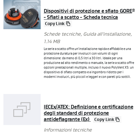
Dispositivi di protezione e sfiato GORE
®
- Sfiati a scatto - Scheda tecnica
Copy Link
Schede tecniche
,
Guida all'installazione
,
1.14 MB
La serie a scatto offre un'installazione rapida e affidabile e una
protezione duratura per involucri con volumi di ogni
dimensione: da meno di 0,5 litri a 30 litri. Ideale per una
produzione ad alto rendimento o manuale, la serie a scatto offre
opzioni prestazionali multiple, incluso il nuovo PolyVent XS: un
dispositivo di sfiato compatto e a ingombro ridotto per i
moderni involucri, più piccoli e leggeri e con pareti più sottili.
IECEx/ATEX: Definizione e certificazione
degli standard di protezione
antideflagrante (Ex)
Copy Link
Informazioni tecniche