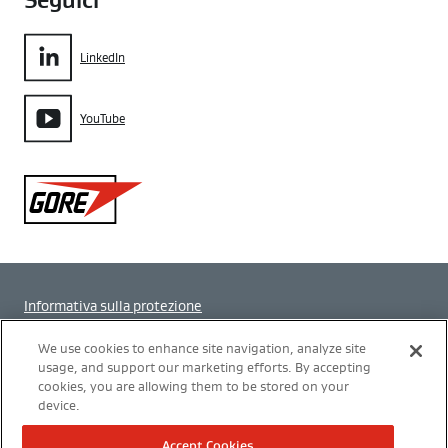
Seguici
LinkedIn
YouTube
Gore
Informativa sulla protezione
Impostazione dei cookie
We use cookies to enhance site navigation, analyze site
usage, and support our marketing efforts. By accepting
cookies, you are allowing them to be stored on your
Termini di utilizzo
device.
Modern Slavery Act Transparency Statement
Accept Cookies