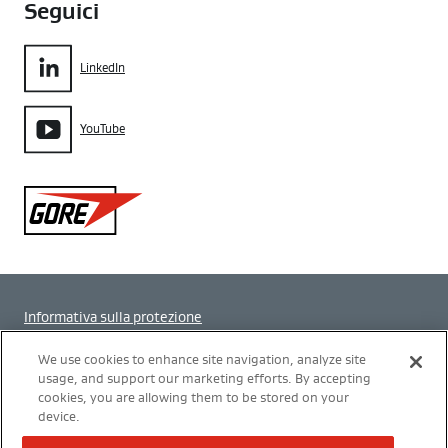
Seguici
LinkedIn
YouTube
Gore
Informativa sulla protezione
Impostazione dei cookie
We use cookies to enhance site navigation, analyze site
usage, and support our marketing efforts. By accepting
cookies, you are allowing them to be stored on your
Termini di utilizzo
device.
Modern Slavery Act Transparency Statement