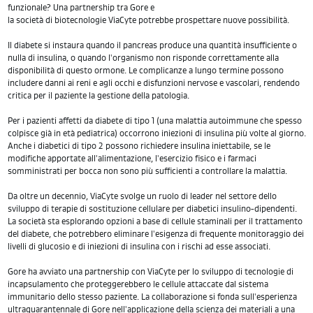
funzionale? Una partnership tra Gore e
la società di biotecnologie ViaCyte potrebbe prospettare nuove possibilità.
Il diabete si instaura quando il pancreas produce una quantità insufficiente o
nulla di insulina, o quando l'organismo non risponde correttamente alla
disponibilità di questo ormone. Le complicanze a lungo termine possono
includere danni ai reni e agli occhi e disfunzioni nervose e vascolari, rendendo
critica per il paziente la gestione della patologia.
Per i pazienti affetti da diabete di tipo 1 (una malattia autoimmune che spesso
colpisce già in età pediatrica) occorrono iniezioni di insulina più volte al giorno.
Anche i diabetici di tipo 2 possono richiedere insulina iniettabile, se le
modifiche apportate all'alimentazione, l'esercizio fisico e i farmaci
somministrati per bocca non sono più sufficienti a controllare la malattia.
Da oltre un decennio, ViaCyte svolge un ruolo di leader nel settore dello
sviluppo di terapie di sostituzione cellulare per diabetici insulino-dipendenti.
La società sta esplorando opzioni a base di cellule staminali per il trattamento
del diabete, che potrebbero eliminare l'esigenza di frequente monitoraggio dei
livelli di glucosio e di iniezioni di insulina con i rischi ad esse associati.
Gore ha avviato una partnership con ViaCyte per lo sviluppo di tecnologie di
incapsulamento che proteggerebbero le cellule attaccate dal sistema
immunitario dello stesso paziente. La collaborazione si fonda sull'esperienza
ultraquarantennale di Gore nell'applicazione della scienza dei materiali a una