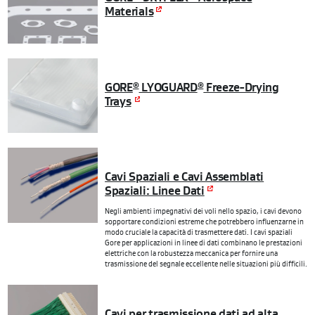
Materials
GORE
LYOGUARD
Freeze-Drying
®
®
Trays
Cavi Spaziali e Cavi Assemblati
Spaziali: Linee Dati
Negli ambienti impegnativi dei voli nello spazio, i cavi devono
sopportare condizioni estreme che potrebbero influenzarne in
modo cruciale la capacità di trasmettere dati. I cavi spaziali
Gore per applicazioni in linee di dati combinano le prestazioni
elettriche con la robustezza meccanica per fornire una
trasmissione del segnale eccellente nelle situazioni più difficili.
Cavi per trasmissione dati ad alta