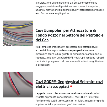
alle vibrazioni, alla dimensione e al peso. Forniscono una
maggiore precisione di posizionamento, velocità superiori,
una movimentazione più silenziosa, un’installazione affidabile
e un funzionamento più pulito.
Cavi Uunipolari per Attrezzatura di
Fondo Pozzo nel Settore del Petrolio e
del Gas
Negli ambienti impegnativi del settore dell’estrazione, gli
attrezzi di fondo pozzo devono saper gestire lo stress
meccanico senza subire guasti. La dimensione contenuta e la
robustezza dei cavi unipolari GORE Hook-Up li rendono robusti
e affidabili, pur garantendo la massima libertà di progettazione
ai produttori.
Cavi GORE® Geophysical Seismic: cavi
elettrici accoppiati
Leggeri e con un diametro e una tensione nominale inferiori
rispetto ai prodotti convenzionali, i cavi GORE™ Power Pair
forniscono la stabilità meccanica e l’efficienza necessarie per le
applicazioni di esplorazione geofisica marina.