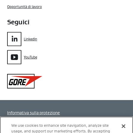
Opportunità di lavoro
Seguici
LinkedIn
YouTube
Gore
Informativa sulla protezione
Impostazione dei cookie
We use cookies to enhance site navigation, analyze site
usage, and support our marketing efforts. By accepting