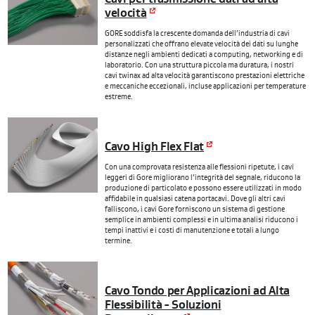
velocità
GORE soddisfa la crescente domanda dell’industria di cavi
personalizzati che offrano elevate velocità dei dati su lunghe
distanze negli ambienti dedicati a computing, networking e di
laboratorio. Con una struttura piccola ma duratura, i nostri
cavi twinax ad alta velocità garantiscono prestazioni elettriche
e meccaniche eccezionali, incluse applicazioni per temperature
estreme.
Cavo High Flex Flat
Con una comprovata resistenza alle flessioni ripetute, i cavi
leggeri di Gore migliorano l’integrità del segnale, riducono la
produzione di particolato e possono essere utilizzati in modo
affidabile in qualsiasi catena portacavi. Dove gli altri cavi
falliscono, i cavi Gore forniscono un sistema di gestione
semplice in ambienti complessi e in ultima analisi riducono i
tempi inattivi e i costi di manutenzione e totali a lungo
termine.
Cavo Tondo per Applicazioni ad Alta
Flessibilità - Soluzioni