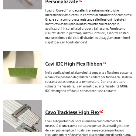
Personalizzate
I cavi di Gore offrono eccellenti prestazioni elettriche,
meccaniche e ambientali in contesti di automazione complessi.
Grazie a una comprovata resistenza alle flessioni ripetute, i
nostri cavi assicurano la massima affidabilità anche in
applicazioni in cui gli altri prodotti falliscono. Forniscono
risultati duraturi per tempi inattivi inferiori, e inoltre costi di
manutenzione e del ciclo di vita dell’equipaggiamento minori
rispetto ai cavi tondi standard.
Cavi IDC High Flex Ribbon
Nelle applicazioni ad alta velocità soggette a flessione costante
alcuni cavi possono degradarsi o cedere per fatica a causa della
costante abrasione ad alte temperature. Con una struttura
robusta ma flessibile, i cavi a nastro ad alta flessibilità GORE
IDC rimangono affidabili nonostante l’uso costante.
Cavo Trackless High Flex
I cavi autoportanti di Gore eliminano completamente la
necessità di una catena portacavo per un sistema di gestione
dei cavi più semplice. I nostri cavi senza catena portacavo
risolvono molte sfide associate alla produzione di particolato,