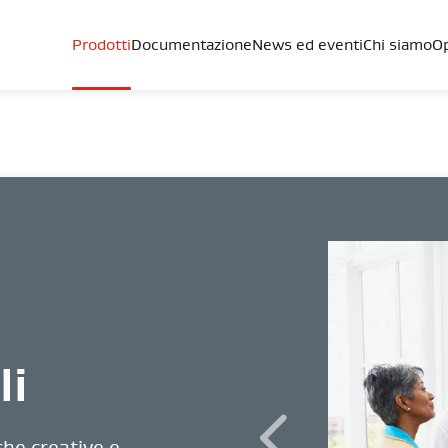
Prodotti
Documentazione
News ed eventi
Chi siamo
Op
li
che creative e