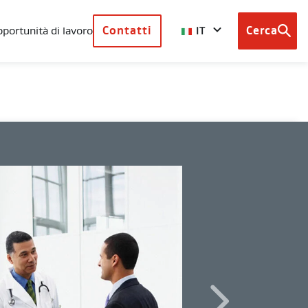
IT
portunità di lavoro
Contatti
Cerca
Browse
country
sites