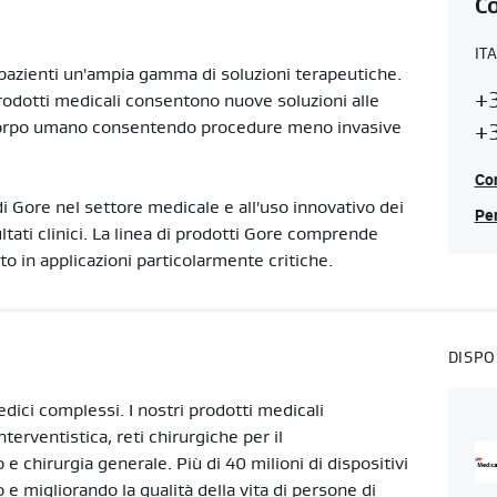
Co
IT
 pazienti un'ampia gamma di soluzioni terapeutiche.
Co
I
+
 prodotti medicali consentono nuove soluzioni alle
Re
l corpo umano consentendo procedure meno invasive
+
Con
 di Gore nel settore medicale e all'uso innovativo dei
Per
ltati clinici. La linea di prodotti Gore comprende
to in applicazioni particolarmente critiche.
DISPO
dici complessi. I nostri prodotti medicali
terventistica, reti chirurgiche per il
 chirurgia generale. Più di 40 milioni di dispositivi
e migliorando la qualità della vita di persone di