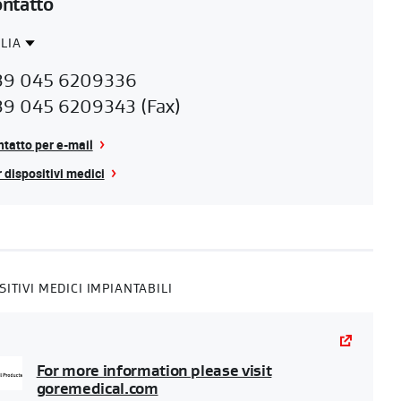
ntatto
ALIA
ntact
TALIA
39 045 6209336
gion
39 045 6209343 (Fax)
tatto per e-mail
 dispositivi medici
SITIVI MEDICI IMPIANTABILI
For more information please visit
goremedical.com