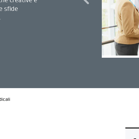
e sfide
.
icali