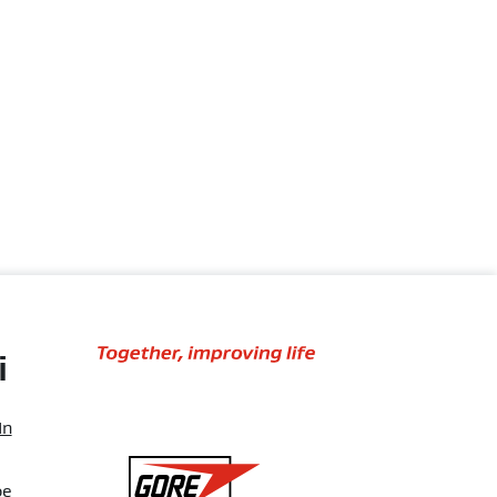
Together,
i
improving
life
In
Gore
be