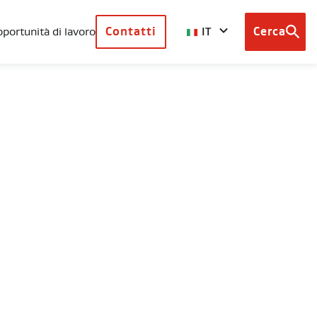
IT
portunità di lavoro
Contatti
Cerca
Browse
country
sites