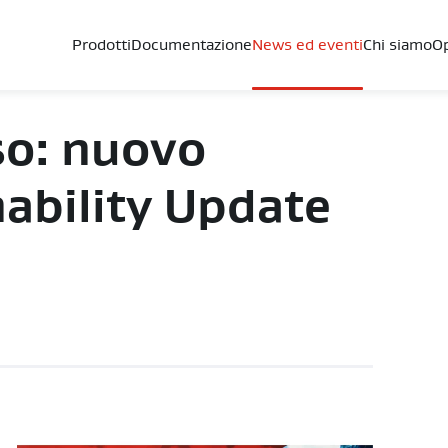
Prodotti
Documentazione
News ed eventi
Chi siamo
Op
so: nuovo
nability Update