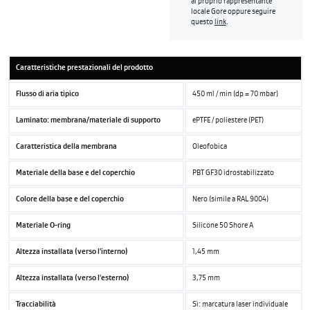
al proprio rappresentante
locale Gore oppure seguire
questo
link
.
Caratteristiche prestazionali del prodotto
Flusso di aria tipico
450 ml / min (dp = 70 mbar)
Laminato: membrana/materiale di supporto
ePTFE / poliestere (PET)
Caratteristica della membrana
Oleofobica
Materiale della base e del coperchio
PBT GF30 idrostabilizzato
Colore della base e del coperchio
Nero (simile a RAL 9004)
Materiale O-ring
Silicone 50 Shore A
Altezza installata (verso l'interno)
1,45 mm
Altezza installata (verso l'esterno)
3,75 mm
Tracciabilità
Sì: marcatura laser individuale