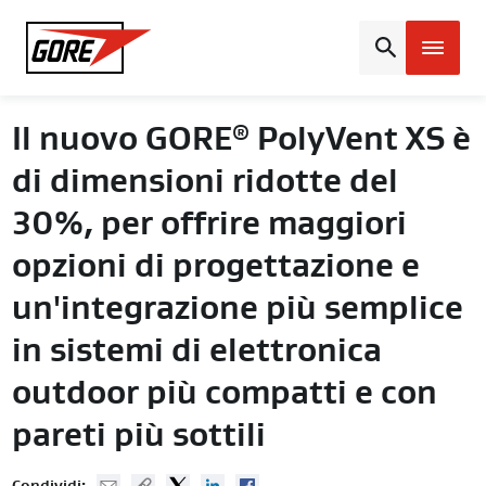
Gore
Il nuovo GORE
PolyVent XS è
®
di dimensioni ridotte del
30%, per offrire maggiori
opzioni di progettazione e
un'integrazione più semplice
in sistemi di elettronica
outdoor più compatti e con
pareti più sottili
Mail
Copy URL
Twitter
Linked In
Facebook
Condividi: