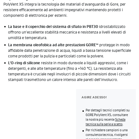
PolyVent XS integra la tecnologia dei materiali d'avanguardia di Gore, per
resistere efficacemente ad ambienti impegnativi mantenendo protetti i
componenti di elettronica per esterni.
La base e il coperchio del sistema di sfiato in PBT30
idrostabilizzato
offrono un'eccellente stabilità meccanica e resistenza a livelli elevati di
umidità e temperatura.
La membrana oleofobica ad alte prestazioni GORE™
protegge in modo
affidabile dalla penetrazione di acqua, liquidi a bassa tensione superficiale
come prodotti per la pulizia e particolati come la polvere.
L'O-ring di silicone
resiste in modo durevole a liquidi aggressivi, come i
detergenti, e alle alte temperature (fino a +140 °C). La resistenza alla
temperatura è cruciale negli involucri di piccole dimensioni dove i circuiti
stampati trasmettono un calore intenso alle pareti dell'involucro.
AGIRE ADESSO!
Per dettagli tecnici completi su
GORE PolyVent XS, consultare
la nostra più recente
Scheda
tecnica sulla serie a scatto
.
Per richiedere campioni o una
consulenza tecnica, rivolgersi