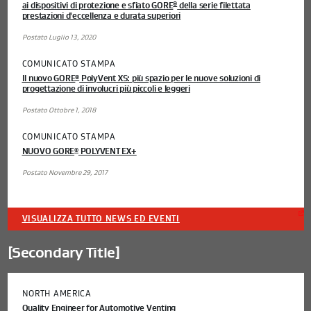
ai dispositivi di protezione e sfiato GORE
della serie filettata
®
prestazioni d'eccellenza e durata superiori
Postato Luglio 13, 2020
COMUNICATO STAMPA
Il nuovo GORE
PolyVent XS: più spazio per le nuove soluzioni di
®
progettazione di involucri più piccoli e leggeri
Postato Ottobre 1, 2018
COMUNICATO STAMPA
NUOVO GORE
POLYVENT EX+
®
Postato Novembre 29, 2017
VISUALIZZA TUTTO NEWS ED EVENTI
[Secondary Title]
NORTH AMERICA
Quality Engineer for Automotive Venting