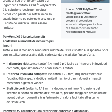
Grazie al suo profilo compatto e a
®
ingombro limitato, GORE
PolyVent XS
è la soluzione ideale per involucri
Il nuovo GORE PolyVent XS con
montaggio a scatto
è
piccoli con pareti più sottili, in cui lo
vantaggioso da utilizzare in
spazio interno ed esterno è prezioso e
processi di produzione
il costo dei materiali deve essere
automatizzati per grandi volumi
limitato.
ed è semplice e veloce anche
nell'installazione manuale.
PolyVent XS è la soluzione più
adattabile ai modelli di involucro più
lineari
.
Tutte le sue dimensioni sono state ridotte del 30% rispetto ai dispositivi Gore
con installazione a scatto della serie standard e ad alto flusso d'aria.
Il diametro ridotto
(soltanto 14,4 mm) è più facile da integrare in involucri
compatti, specialmente con spazi esterni limitati.
L'altezza installata compatta
(soltanto 3.75 mm) migliora l'estetica e
l'adattabilità a spazi ridotti, e limita il rischio di danni dovuti a impatti
meccanici o getti di vapore.
Steli più corti
(soltanto 1.45 mm) riducono al minimo l'intrusione del
sistema di sfiato all'interno dell'involucro, per una maggiore flessibilità nel
layout dei componenti e trasferimento di calore facilitato all'esterno
dell'involucro.
PolyVent XS garantisce una protezione durevole e affidabile.