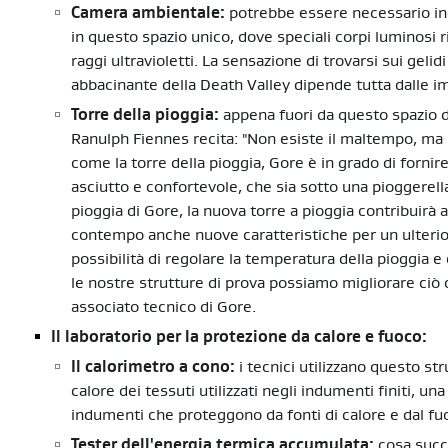
Camera ambientale:
potrebbe essere necessario ind
in questo spazio unico, dove speciali corpi luminosi r
raggi ultravioletti. La sensazione di trovarsi sui geli
abbacinante della Death Valley dipende tutta dalle i
Torre della pioggia:
appena fuori da questo spazio di
Ranulph Fiennes recita: "Non esiste il maltempo, ma so
come la torre della pioggia, Gore è in grado di fornire
asciutto e confortevole, che sia sotto una pioggerel
pioggia di Gore, la nuova torre a pioggia contribuirà 
contempo anche nuove caratteristiche per un ulteri
possibilità di regolare la temperatura della pioggia e
le nostre strutture di prova possiamo migliorare ciò
associato tecnico di Gore.
Il laboratorio per la protezione da calore e fuoco:
Il calorimetro a cono:
i tecnici utilizzano questo st
calore dei tessuti utilizzati negli indumenti finiti, una
indumenti che proteggono da fonti di calore e dal fu
Tester dell'energia termica accumulata:
cosa succ