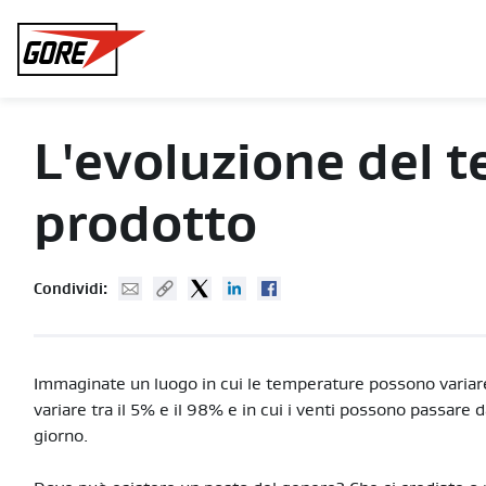
Gore
L'evoluzione del t
prodotto
Mail
Copy URL
Twitter
Linked In
Facebook
Condividi:
Immaginate un luogo in cui le temperature possono variare
variare tra il 5% e il 98% e in cui i venti possono passare da
giorno.