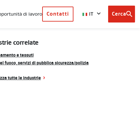
IT
portunità di lavoro
Contatti
Cerca
Browse
country
sites
trie correlate
iamento e tessuti
del fuoco, servizi di pubblica sicurezza/polizia
zza tutte le industrie