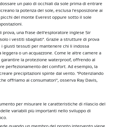
ossare un paio di occhiali da sole prima di entrare
icreano la potenza del sole, esclusa l'esposizione ai
di picchi del monte Everest oppure sotto il sole
mpostazioni.
 prova, una frase dell'esploratore inglese Sir
lo i vestiti sbagliati". Grazie a strutture di prova
 i giusti tessuti per mantenere chi li indossa
la leggera o un acquazzone. Come le altre camere a
a garantire la protezione waterproof, offrendo al
ore perfezionamento del comfort. Ad esempio, la
 creare precipitazioni spinte dal vento. "Potenziando
 che offriamo ai consumatori", osserva Ray Davis,
rumento per misurare le caratteristiche di rilascio del
 delle variabili più importanti nello sviluppo di
oco.
ede quando un membro del pronto intervento viene