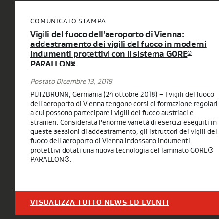
COMUNICATO STAMPA
Vigili del fuoco dell'aeroporto di Vienna:
addestramento dei vigili del fuoco in moderni
indumenti protettivi con il sistema GORE
®
PARALLON
®
Postato Dicembre 13, 2018
PUTZBRUNN, Germania (24 ottobre 2018) – I vigili del fuoco
dell'aeroporto di Vienna tengono corsi di formazione regolari
a cui possono partecipare i vigili del fuoco austriaci e
stranieri. Considerata l'enorme varietà di esercizi eseguiti in
queste sessioni di addestramento, gli istruttori dei vigili del
fuoco dell'aeroporto di Vienna indossano indumenti
protettivi dotati una nuova tecnologia del laminato GORE®
PARALLON®.
VISUALIZZA TUTTO NEWS ED EVENTI