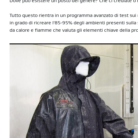
Dove può esistere un posto del genere? Che ci crediate o no
Tutto questo rientra in un programma avanzato di test sui m
in grado di ricreare l'85-95% degli ambienti presenti sulla 
da calore e fiamme che valuta gli elementi chiave della pro