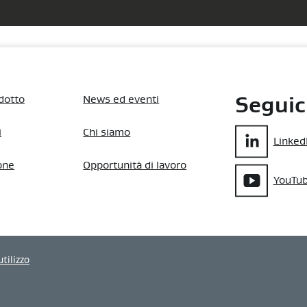
dotto
News ed eventi
Seguic
i
Chi siamo
Linked
one
Opportunità di lavoro
YouTu
utilizzo