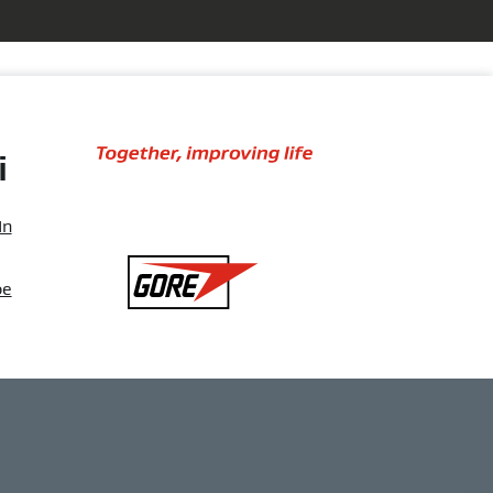
Together,
i
improving
life
In
Gore
be