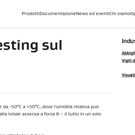
Prodotti
Documentazione
News ed eventi
Chi siamo
Op
esting sul
Indus
Abbigl
Vigili 
Visuali
 da -50°C a +50°C, dove l'umidità relativa può
lla totale assenza a forza 8 – il tutto in un solo