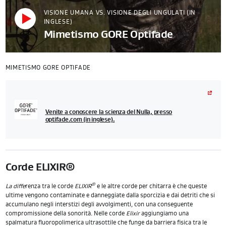
VISIONE UMANA VS. VISIONE DEGLI UNGULATI (IN
INGLESE)
Mimetismo GORE Optifade
MIMETISMO GORE OPTIFADE
Venite a conoscere la scienza del Nulla, presso
optifade.com (in inglese).
Corde ELIXIR®
®
La diffe
renza tra le corde
ELIXIR
e le altre corde per chitarra è che queste
ultime vengono contaminate e danneggiate dalla sporcizia e dai detriti che si
accumulano negli interstizi degli avvolgimenti, con una conseguente
compromissione della sonorità. Nelle corde
Elixir
aggiungiamo una
spalmatura fluoropolimerica ultrasottile che funge da barriera fisica tra le