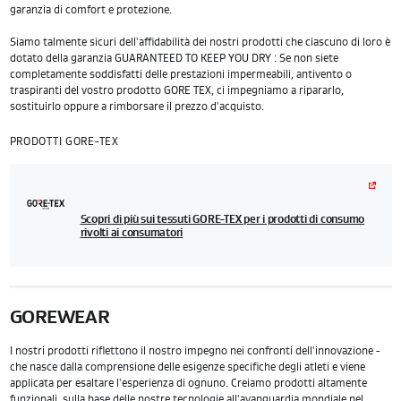
garanzia di comfort e protezione.
Siamo talmente sicuri dell'affidabilità dei nostri prodotti che ciascuno di loro è
dotato della garanzia GUARANTEED TO KEEP YOU DRY
: Se non siete
completamente soddisfatti delle prestazioni impermeabili, antivento o
traspiranti del vostro prodotto GORE TEX, ci impegniamo a ripararlo,
sostituirlo oppure a rimborsare il prezzo d'acquisto.
PRODOTTI GORE-TEX
Scopri di più sui tessuti GORE-TEX per i prodotti di consumo
rivolti ai consumatori
GOREWEAR
I nostri prodotti riflettono il nostro impegno nei confronti dell'innovazione -
che nasce dalla comprensione delle esigenze specifiche degli atleti e viene
applicata per esaltare l'esperienza di ognuno. Creiamo prodotti altamente
funzionali, sulla base delle nostre tecnologie all'avanguardia mondiale nel