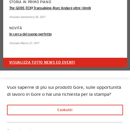
STORIA IN PRIMO PIANO
The GORE-TEX
Transalpine-Run: Andare oltre i limiti
®
Postato Settembre 29, 2017
NOVITÀ
In cerca del suono perfetto
Postato Marzo 27, 2017
VISUALIZZA TUTTO NEWS ED EVENTI
Vuoi saperne di più sui prodotti Gore, sulle opportunità
di lavoro in Gore o hai una richiesta per la stampa?
Contatti