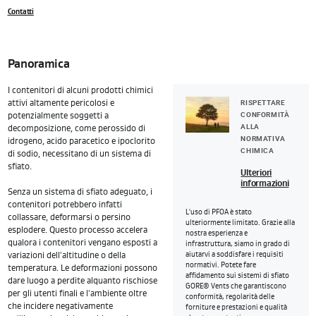
Contatti
Panoramica
I contenitori di alcuni prodotti chimici
RISPETTARE
attivi altamente pericolosi e
CONFORMITÀ
potenzialmente soggetti a
ALLA
decomposizione, come perossido di
NORMATIVA
idrogeno, acido paracetico e ipoclorito
CHIMICA
di sodio, necessitano di un sistema di
sfiato.
Ulteriori
informazioni
Senza un sistema di sfiato adeguato, i
contenitori potrebbero infatti
L'uso di PFOA è stato
collassare, deformarsi o persino
ulteriormente limitato. Grazie alla
esplodere. Questo processo accelera
nostra esperienza e
qualora i contenitori vengano esposti a
infrastruttura, siamo in grado di
variazioni dell'altitudine o della
aiutarvi a soddisfare i requisiti
normativi. Potete fare
temperatura. Le deformazioni possono
affidamento sui sistemi di sfiato
dare luogo a perdite alquanto rischiose
GORE® Vents che garantiscono
per gli utenti finali e l'ambiente oltre
conformità, regolarità delle
che incidere negativamente
forniture e prestazioni e qualità