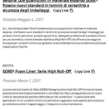
Respira! Due guarnizioni in materiale espanso GORE
®
fissano nuovi standard in termini di versatilità e
sicurezza degli imballaggi
Copy Link
Postato Maggio 4, 2017
W. L. Gore & Associates (“Gore”) presenta due nuove guarnizioni ventilate in materiale
espanso, che fissano nuovi standard in termini di sicurezza e versatilità degli imballaggi per
prodotti chimici pericolosi, prodotti agrochimici, detergenti professionali e prodotti chimici
per uso domestico: la serie a elevata repellenza (High Roll-Off) che offre ancora maggiore
sicurezza per i prodotti chimici più agressivi; la serie Standard sicura e versatile soluzione per
le applicazioni tipiche.
NOVITÀ
GORE
Foam Liner: Serie High Roll-Off
®
Copy Link
Postato Marzo 1, 2017
La nuova serie di sistemi di sfiato GORE® Packaging Vents High Roll-Off fornisce la nostra
avanzatissima tecnologia a membrana in uno sfiato full-face, conseguendo così un nuovo
livello di resistenza alle perdite e deformazioni del contenitore – in particolare nelle
applicazioni in cui i prodotti chimici più pericolosi o aggressivi sono esposti alle condizioni
più estreme durante il magazzinaggio, il trasporto o la movimentazione.