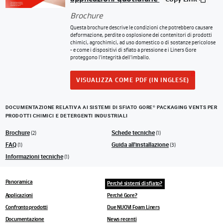
Brochure
Questa brochure descrive le condizioni che potrebbero causare
deformazione, perdite o osplosione dei contenitori di prodotti
chimici, agrochimici, ad uso domestico o di sostanze pericolose
- e come i dispositivi di sfiato a pressione e i Liners Gore
proteggono l'integrità dell'imballo.
VISUALIZZA COME PDF (IN INGLESE)
DOCUMENTAZIONE RELATIVA AI SISTEMI DI SFIATO GORE
PACKAGING VENTS PER
®
PRODOTTI CHIMICI E DETERGENTI INDUSTRIALI
Brochure
Schede tecniche
(2)
(1)
FAQ
Guida all'installazione
(1)
(3)
Informazioni tecniche
(1)
Panoramica
Perché sistemi di sfiato?
Applicazioni
Perché Gore?
Confronto prodotti
Due NUOVI Foam Liners
Documentazione
News recenti