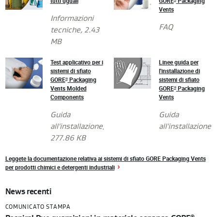
tutti uguali
GORE
Packaging
Vents
Informazioni
FAQ
tecniche
, 2.43
MB
Test applicativo per i
Linee guida per
sistemi di sfiato
l'installazione di
GORE
Packaging
sistemi di sfiato
®
Vents Molded
GORE
Packaging
®
Components
Vents
Guida
Guida
all'installazione
,
all'installazione
277.86 KB
Leggete la documentazione relativa ai sistemi di sfiato GORE Packaging Vents
per prodotti chimici e detergenti industriali
News recenti
COMUNICATO STAMPA