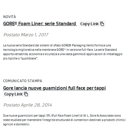
NOVITÀ
GORE
Foam Liner: serie Standard
®
Copy Link
Postato Marzo 1, 2017
La nuova serie Standard dei sistemi di sfiato GORE® Packaging Vents fornisce una
tecnologia migliorativa nella membrana GORE™ in versione full-face. La serie Standard
apporta versatilità, economia e sicurezza a una vasta gamma di applicazioni di imballaggio
più tipiche o “quotidiane”.
COMUNICATO STAMPA
Gore lancia nuove guarnizioni full face per tappi
Copy Link
Postato Aprile 28, 2014
Due nuove guarnizioni per tappi 3FL (Full Face Foam Liner) di W. L. Gore & Associates sono
state studiate per mantenere l'integrità strutturale di contenitori destinati a prodotti chimici
agricoli e domestici.