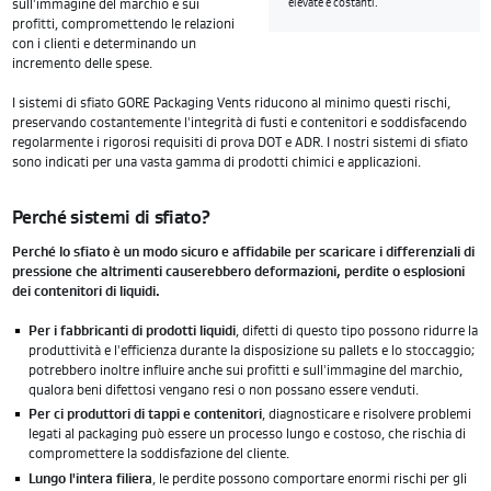
sull'immagine del marchio e sui
elevate e costanti.
profitti, compromettendo le relazioni
con i clienti e determinando un
incremento delle spese.
I sistemi di sfiato GORE Packaging Vents riducono al minimo questi rischi,
preservando costantemente l'integrità di fusti e contenitori e soddisfacendo
regolarmente i rigorosi requisiti di prova DOT e ADR. I nostri sistemi di sfiato
sono indicati per una vasta gamma di prodotti chimici e applicazioni.
Perché sistemi di sfiato?
Perché lo sfiato è un modo sicuro e affidabile per scaricare i differenziali di
pressione che altrimenti causerebbero deformazioni, perdite o esplosioni
dei contenitori di liquidi.
Per i fabbricanti di prodotti liquidi
, difetti di questo tipo possono ridurre la
produttività e l'efficienza durante la disposizione su pallets e lo stoccaggio;
potrebbero inoltre influire anche sui profitti e sull'immagine del marchio,
qualora beni difettosi vengano resi o non possano essere venduti.
Per ci produttori di tappi e contenitori
, diagnosticare e risolvere problemi
legati al packaging può essere un processo lungo e costoso, che rischia di
compromettere la soddisfazione del cliente.
Lungo l'intera filiera
, le perdite possono comportare enormi rischi per gli