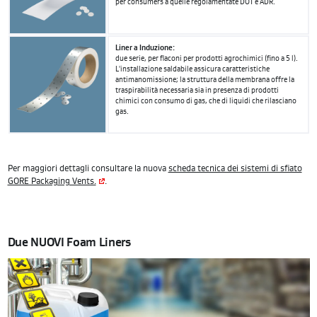
per consumers a quelle regolamentate DOT e ADR.
Liner a Induzione:
due serie, per flaconi per prodotti agrochimici (fino a 5 l).
L'installazione saldabile assicura caratteristiche
antimanomissione; la struttura della membrana offre la
traspirabilità necessaria sia in presenza di prodotti
chimici con consumo di gas, che di liquidi che rilasciano
gas.
Per maggiori dettagli consultare la nuova
scheda tecnica dei sistemi di sfiato
GORE Packaging Vents.
.
Due NUOVI Foam Liners