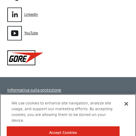
LinkedIn
YouTube
Gore
Informativa sulla protezione
Impostazione dei cookie
We use cookies to enhance site navigation, analyze site
usage, and support our marketing efforts. By accepting
cookies, you are allowing them to be stored on your
Termini di utilizzo
device.
Modern Slavery Act Transparency Statement
Accept Cookies