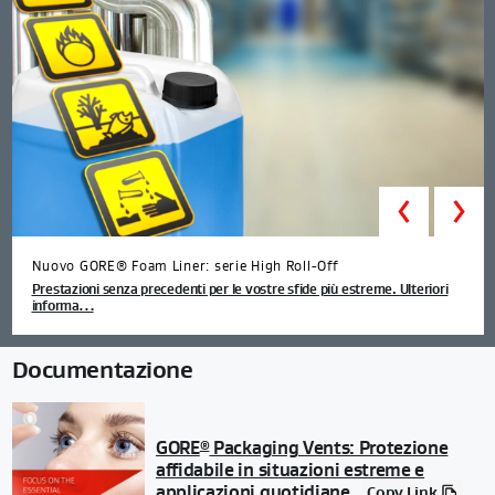
Prev
Nuovo GORE® Foam Liner: serie High Roll-Off
Prestazioni senza precedenti per le vostre sfide più estreme. Ulteriori
informa…
Documentazione
GORE
Packaging Vents: Protezione
®
affidabile in situazioni estreme e
applicazioni quotidiane
Copy Link