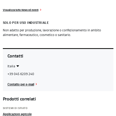
Visualizza tutto News ed eventi
SOLO PER USO INDUSTRIALE
Non adatto per produzione, lavorazione o confezionamento in ambito
alimentare, farmaceutico, cosmetico o sanitario.
Contatti
Italia
Contact
Italia
+39 045 6209 240
Region
Contatto per e-mail
Prodotti correlati
SISTEMI DI SFIATO
Applicazioni agricole