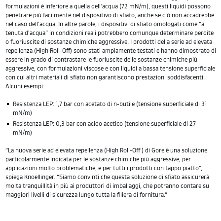
formulazioni è inferiore a quella dell'acqua (72 mN/m), questi liquidi possono
penetrare più facilmente nel dispositivo di sfiato, anche se ciò non accadrebbe
nel caso dell'acqua. In altre parole, i dispositivi di sfiato omologati come “a
tenuta d'acqua” in condizioni reali potrebbero comunque determinare perdite
o fuoriuscite di sostanze chimiche aggressive. I prodotti della serie ad elevata
repellenza (High Roll-Off) sono stati ampiamente testati e hanno dimostrato di
essere in grado di contrastare le fuoriuscite delle sostanze chimiche più
aggressive, con formulazioni viscose e con liquidi a bassa tensione superficiale
con cui altri materiali di sfiato non garantiscono prestazioni soddisfacenti.
Alcuni esempi:
Resistenza LEP: 1,7 bar con acetato di n-butile (tensione superficiale di 31
mN/m)
Resistenza LEP: 0,3 bar con acido acetico (tensione superficiale di 27
mN/m)
“La nuova serie ad elevata repellenza (High Roll-Off ) di Gore è una soluzione
particolarmente indicata per le sostanze chimiche più aggressive, per
applicazioni molto problematiche, e per tutti i prodotti con tappo piatto”,
spiega Knoellinger. “Siamo convinti che questa soluzione di sfiato assicurerà
molta tranquillità in più ai produttori di imballaggi, che potranno contare su
maggiori livelli di sicurezza lungo tutta la filiera di fornitura.”