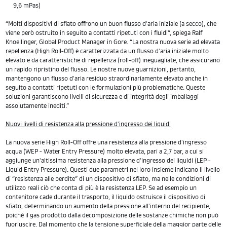
9,6 mPas)
“Molti dispositivi di sfiato offrono un buon flusso d'aria iniziale (a secco), che
viene però ostruito in seguito a contatti ripetuti con i fluidi”, spiega Ralf
Knoellinger, Global Product Manager in Gore. “La nostra nuova serie ad elevata
repellenza (High Roll-Off) è caratterizzata da un flusso d'aria iniziale molto
elevato e da caratteristiche di repellenza (roll-off) ineguagliate, che assicurano
un rapido ripristino del flusso. Le nostre nuove guarnizioni, pertanto,
mantengono un flusso d'aria residuo straordinariamente elevato anche in
seguito a contatti ripetuti con le formulazioni più problematiche. Queste
soluzioni garantiscono livelli di sicurezza e di integrità degli imballaggi
assolutamente inediti.”
Nuovi livelli di resistenza alla pressione d'ingresso dei liquidi
La nuova serie High Roll-Off offre una resistenza alla pressione d'ingresso
acqua (WEP - Water Entry Pressure) molto elevata, pari a 2,7 bar, a cui si
aggiunge un'altissima resistenza alla pressione d'ingresso dei liquidi (LEP -
Liquid Entry Pressure). Questi due parametri nel loro insieme indicano il livello
di “resistenza alle perdite” di un dispositivo di sfiato, ma nelle condizioni di
utilizzo reali ciò che conta di più è la resistenza LEP. Se ad esempio un
contenitore cade durante il trasporto, il liquido ostruisce il dispositivo di
sfiato, determinando un aumento della pressione all'interno del recipiente,
poiché il gas prodotto dalla decomposizione delle sostanze chimiche non può
fuoriuscire. Dal momento che la tensione superficiale della maggior parte delle