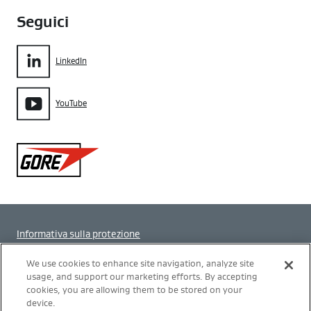
Seguici
LinkedIn
YouTube
Gore
Informativa sulla protezione
Impostazione dei cookie
We use cookies to enhance site navigation, analyze site
usage, and support our marketing efforts. By accepting
cookies, you are allowing them to be stored on your
Termini di utilizzo
device.