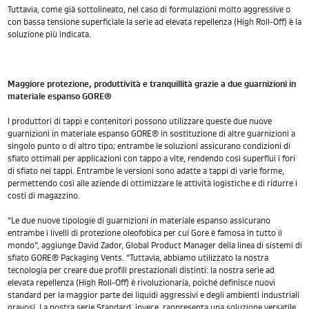
Tuttavia, come già sottolineato, nel caso di formulazioni molto aggressive o
con bassa tensione superficiale la serie ad elevata repellenza (High Roll-Off) è la
soluzione più indicata.
Maggiore protezione, produttività e tranquillità grazie a due guarnizioni in
materiale espanso GORE®
I produttori di tappi e contenitori possono utilizzare queste due nuove
guarnizioni in materiale espanso GORE® in sostituzione di altre guarnizioni a
singolo punto o di altro tipo; entrambe le soluzioni assicurano condizioni di
sfiato ottimali per applicazioni con tappo a vite, rendendo così superflui i fori
di sfiato nei tappi. Entrambe le versioni sono adatte a tappi di varie forme,
permettendo così alle aziende di ottimizzare le attività logistiche e di ridurre i
costi di magazzino.
“Le due nuove tipologie di guarnizioni in materiale espanso assicurano
entrambe i livelli di protezione oleofobica per cui Gore è famosa in tutto il
mondo”, aggiunge David Zador, Global Product Manager della linea di sistemi di
sfiato GORE® Packaging Vents. “Tuttavia, abbiamo utilizzato la nostra
tecnologia per creare due profili prestazionali distinti: la nostra serie ad
elevata repellenza (High Roll-Off) è rivoluzionaria, poiché definisce nuovi
standard per la maggior parte dei liquidi aggressivi e degli ambienti industriali
gravosi. La nostra serie Standard, invece, rappresenta una soluzione versatile