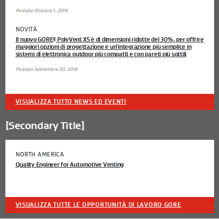
Postato Ottobre 1, 2018
NOVITÀ
Il nuovo GORE
PolyVent XS è di dimensioni ridotte del 30%, per offrire
®
maggiori opzioni di progettazione e un'integrazione più semplice in
sistemi di elettronica outdoor più compatti e con pareti più sottili
Postato Settembre 30, 2018
VISUALIZZA TUTTO NEWS ED EVENTI
[Secondary Title]
NORTH AMERICA
Quality Engineer for Automotive Venting
VISUALIZZA TUTTE LE OPPORTUNITÀ DI LAVORO GORE