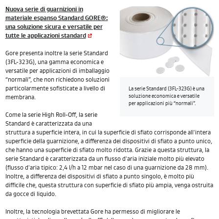
Nuova serie di guarnizioni in
materiale espanso Standard GORE®:
una soluzione sicura e versatile per
tutte le applicazioni standard
Gore presenta inoltre la serie Standard
(3FL-323G), una gamma economica e
versatile per applicazioni di imballaggio
“normali”, che non richiedono soluzioni
particolarmente sofisticate a livello di
La serie Standard (3FL-323G) è una
soluzione economica e versatile
membrana.
per applicazioni più “normali”.
Come la serie High Roll-Off, la serie
Standard è caratterizzata da una
struttura a superficie intera, in cui la superficie di sfiato corrisponde all'intera
superficie della guarnizione, a differenza dei dispositivi di sfiato a punto unico,
che hanno una superficie di sfiato molto ridotta. Grazie a questa struttura, la
serie Standard è caratterizzata da un flusso d'aria iniziale molto più elevato
(flusso d'aria tipico: 2,4 l/h a 12 mbar nel caso di una guarnizione da 28 mm).
Inoltre, a differenza dei dispositivi di sfiato a punto singolo, è molto più
difficile che, questa struttura con superficie di sfiato più ampia, venga ostruita
da gocce di liquido.
Inoltre, la tecnologia brevettata Gore ha permesso di migliorare le