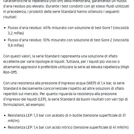
caratteristiche di repellenza (roll-off) della membrana, garantendo un flusso
d'aria residuo più elevato. Durante i test condotti con gli stessi fluidi utilizzati
in precedenza, i prodotti della serie Standard hanno ottenuto i seguenti
risultati:
Flusso d'aria residuo: 40% misurato con soluzione di test Gore 1 (viscosità
3,2 mPas)
Flusso d'aria residuo: 10% misurato con soluzione di test Gore 2 (viscosità
9,6 mPas)
Con questi valori, la serie Standard rappresenta una soluzione di sfiato
eccellente per varie tipologie di liquidi. Tuttavia, per i liquidi più viscosi o
altamente aggressivi è preferibile utilizzare la serie ad elevata repellenza (High
Roll-Off).
Con una resistenza alla pressione d'ingresso acqua (WEP) di 1,4 bar, la serie
Standard è decisamente concorrenziale rispetto ad altre soluzioni di sfiato
reperibili sul mercato. Per quanto riguarda la resistenza alla pressione
d'ingresso dei liquidi (LEP), la serie Standard dà buoni risultati con vari tipi di
formulazioni, ad esempio:
Resistenza LEP: 1,3 bar con acetato di n-butile (tensione superficiale di 31
mN/m)
Resistenza LEP: 1,4 bar con acido nitrico (tensione superficiale di 41 mN/m)