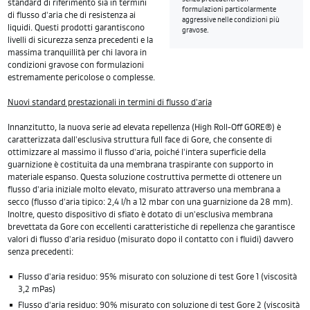
standard di riferimento sia in termini
formulazioni particolarmente
di flusso d'aria che di resistenza ai
aggressive nelle condizioni più
liquidi. Questi prodotti garantiscono
gravose.
livelli di sicurezza senza precedenti e la
massima tranquillità per chi lavora in
condizioni gravose con formulazioni
estremamente pericolose o complesse.
Nuovi standard prestazionali in termini di flusso d'aria
Innanzitutto, la nuova serie ad elevata repellenza (High Roll-Off GORE®) è
caratterizzata dall'esclusiva struttura full face di Gore, che consente di
ottimizzare al massimo il flusso d'aria, poiché l'intera superficie della
guarnizione è costituita da una membrana traspirante con supporto in
materiale espanso. Questa soluzione costruttiva permette di ottenere un
flusso d'aria iniziale molto elevato, misurato attraverso una membrana a
secco (flusso d'aria tipico: 2,4 l/h a 12 mbar con una guarnizione da 28 mm).
Inoltre, questo dispositivo di sfiato è dotato di un'esclusiva membrana
brevettata da Gore con eccellenti caratteristiche di repellenza che garantisce
valori di flusso d'aria residuo (misurato dopo il contatto con i fluidi) davvero
senza precedenti:
Flusso d'aria residuo: 95% misurato con soluzione di test Gore 1 (viscosità
3,2 mPas)
Flusso d'aria residuo: 90% misurato con soluzione di test Gore 2 (viscosità