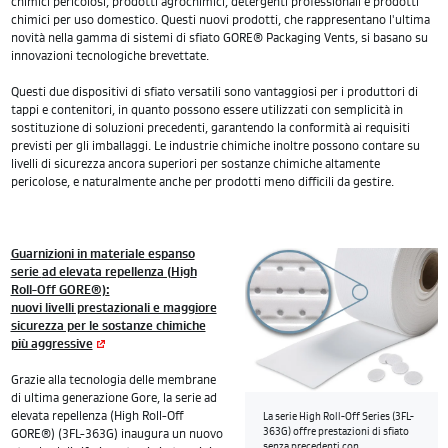
chimici pericolosi, prodotti agrochimici, detergenti professionali e prodotti
chimici per uso domestico. Questi nuovi prodotti, che rappresentano l'ultima
novità nella gamma di sistemi di sfiato GORE® Packaging Vents, si basano su
innovazioni tecnologiche brevettate.
Questi due dispositivi di sfiato versatili sono vantaggiosi per i produttori di
tappi e contenitori, in quanto possono essere utilizzati con semplicità in
sostituzione di soluzioni precedenti, garantendo la conformità ai requisiti
previsti per gli imballaggi. Le industrie chimiche inoltre possono contare su
livelli di sicurezza ancora superiori per sostanze chimiche altamente
pericolose, e naturalmente anche per prodotti meno difficili da gestire.
Guarnizioni in materiale espanso
serie
ad elevata repellenza (High
Roll-Off GORE®)
:
nuovi livelli prestazionali e maggiore
sicurezza per le sostanze chimiche
più aggressive
Grazie alla tecnologia delle membrane
di ultima generazione Gore, la serie ad
elevata repellenza (High Roll-Off
La serie High Roll-Off Series (3FL-
363G) offre prestazioni di sfiato
GORE®) (3FL-363G) inaugura un nuovo
senza precedenti con