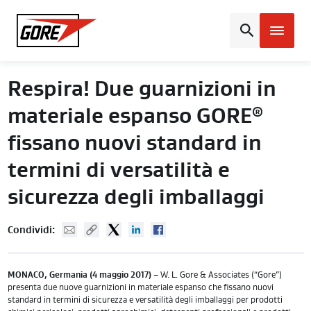
Gore
Respira! Due guarnizioni in
materiale espanso GORE
®
fissano nuovi standard in
termini di versatilità e
sicurezza degli imballaggi
Mail
Copy URL
Twitter
Linked In
Facebook
Condividi:
MONACO, Germania (4 maggio 2017)
– W. L. Gore & Associates (“Gore”)
presenta due nuove guarnizioni in materiale espanso che fissano nuovi
standard in termini di sicurezza e versatilità degli imballaggi per prodotti