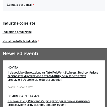
Region
Contatto per e-mail
Industrie correlate
Industria e produzione
Visualizza tutte le industrie
News ed eventi
NOVITÀ
Il dispositivo di protezione e sfiato PolyVent Stainless Steel conferisce
ai dispositivi di protezione e sfiato GORE
della serie filettata
®
prestazioni d'eccellenza e durata superiori
Postato Luglio 13, 2020
COMUNICATO STAMPA
Il nuovo GORE
PolyVent XS: più spazio per le nuove soluzioni di
®
progettazione di involucri più piccoli e leggeri