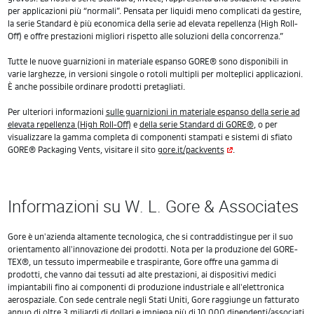
per applicazioni più “normali”. Pensata per liquidi meno complicati da gestire,
la serie Standard è più economica della serie ad elevata repellenza (High Roll-
Off) e offre prestazioni migliori rispetto alle soluzioni della concorrenza.”
Tutte le nuove guarnizioni in materiale espanso GORE® sono disponibili in
varie larghezze, in versioni singole o rotoli multipli per molteplici applicazioni.
È anche possibile ordinare prodotti pretagliati.
Per ulteriori informazioni
sulle guarnizioni in materiale espanso della serie ad
elevata repellenza (High Roll-Off)
e
della serie Standard di GORE®
, o per
visualizzare la gamma completa di componenti stampati e sistemi di sfiato
GORE® Packaging Vents, visitare il sito
gore.it/packvents
.
Informazioni su W. L. Gore & Associates
Gore è un'azienda altamente tecnologica, che si contraddistingue per il suo
orientamento all'innovazione dei prodotti. Nota per la produzione del GORE-
TEX®, un tessuto impermeabile e traspirante, Gore offre una gamma di
prodotti, che vanno dai tessuti ad alte prestazioni, ai dispositivi medici
impiantabili fino ai componenti di produzione industriale e all'elettronica
aerospaziale. Con sede centrale negli Stati Uniti, Gore raggiunge un fatturato
annuo di oltre 3 miliardi di dollari e impiega più di 10.000 dipendenti/associati