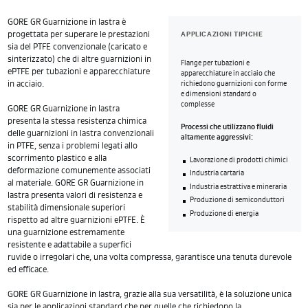
GORE GR Guarnizione in lastra è
APPLICAZIONI TIPICHE
progettata per superare le prestazioni
sia del PTFE convenzionale (caricato e
sinterizzato) che di altre guarnizioni in
Flange per tubazioni e
ePTFE per tubazioni e apparecchiature
apparecchiature in acciaio che
in acciaio.
richiedono guarnizioni con forme
e dimensioni standard o
complesse
GORE GR Guarnizione in lastra
presenta la stessa resistenza chimica
Processi che utilizzano fluidi
delle guarnizioni in lastra convenzionali
altamente aggressivi:
in PTFE, senza i problemi legati allo
scorrimento plastico e alla
Lavorazione di prodotti chimici
deformazione comunemente associati
Industria cartaria
al materiale. GORE GR Guarnizione in
Industria estrattiva e mineraria
lastra presenta valori di resistenza e
Produzione di semiconduttori
stabilità dimensionale superiori
Produzione di energia
rispetto ad altre guarnizioni ePTFE. È
una guarnizione estremamente
resistente e adattabile a superfici
ruvide o irregolari che, una volta compressa, garantisce una tenuta durevole
ed efficace.
GORE GR Guarnizione in lastra, grazie alla sua versatilità, è la soluzione unica
sia per le applicazioni standard che per quelle che richiedono la