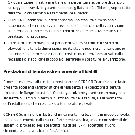
GR Guarnizione in lastra mantiene una percentuale superiore di carico di
serraggio in esercizio, garantendo una sigillatura più affidabile, soprattutto
durante il ciclo termico e a temperature superiori.
GORE GR Guarnizione in lastra conserva una stabilità dimensionale
superiore anche in larghezza, prevenendo l'intrusione della guarnizione
all'interno del tubo ed evitando quindi di incidere negativamente sulle
prestazioni di processo.
Oltre a fornire un margine superiore di sicurezza contro il rischio di
blowout, una tenuta dimensionalmente stabile può incrementare anche
l'autonomia di processo e ridurre i costi di manutenzione causati dalla
necessità di riapplicare la coppia di serraggio o sostituire la guarnizione.
Prestazioni di tenuta estremamente affidabili
Prove di resistenza alla rottura mostrano che GORE GR Guarnizione in lastra
presenta eccellenti caratteristiche di resistenza alle condizioni di tenuta
tipiche delle flange industriali. Questa guarnizione garantisce un margine di
sicurezza più ampio in termini di affidabilità della tenuta, sia al momento
dell'installazione che in esercizio a temperature elevate.
GORE GR Guarnizione in lastra, chimicamente inerte, sigilla in modo durevole,
indipendentemente dalla natura fortemente alcalina, acida o con solventi dei
sistemi di processo. Resiste a tutti i fluidi (pH 0-14) eccettuati fluoro
elementare e metalli alcalini fusi/disciolti.