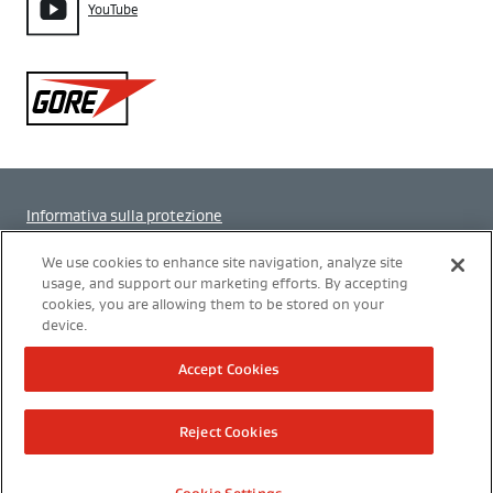
YouTube
Gore
Informativa sulla protezione
Impostazione dei cookie
We use cookies to enhance site navigation, analyze site
usage, and support our marketing efforts. By accepting
cookies, you are allowing them to be stored on your
Termini di utilizzo
device.
Modern Slavery Act Transparency Statement
Accept Cookies
Politica Integrata
Reject Cookies
Informazione legale