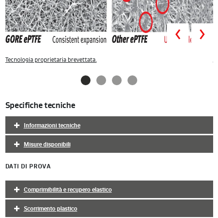
Prev
R
Tecnologia proprietaria brevettata.
Specifiche tecniche
Informazioni tecniche
Misure disponibili
DATI DI PROVA
Comprimibilità e recupero elastico
Scorrimento plastico