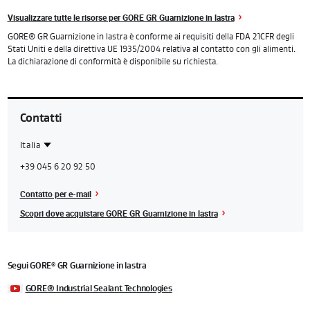
Visualizzare tutte le risorse per GORE GR Guarnizione in lastra
GORE® GR Guarnizione in lastra è conforme ai requisiti della FDA 21CFR degli
Stati Uniti e della direttiva UE 1935/2004 relativa al contatto con gli alimenti.
La dichiarazione di conformità è disponibile su richiesta.
Contatti
Italia
Contact
Italia
+39 045 6 20 92 50
Region
Contatto per e-mail
Scopri dove acquistare GORE GR Guarnizione in lastra
Segui GORE
GR Guarnizione in lastra
®
GORE® Industrial Sealant Technologies