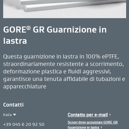
GORE
GR Guarnizione in
®
lastra
Questa guarnizione in lastra in 100% ePTFE,
straordinariamente resistente a scorrimento,
deformazione plastica e fluidi aggressivi,
garantisce una tenuta affidabile di tubazioni e
apparecchiature
Contatti
Contatto per e-mail
Italia
Contact
Scopri dove acquistare GORE GR
Italia
+39 045 6 20 92 50
Guarnizione in lastra
Region