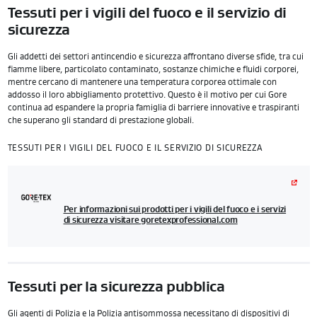
Tessuti per i vigili del fuoco e il servizio di
sicurezza
Gli addetti dei settori antincendio e sicurezza affrontano diverse sfide, tra cui
fiamme libere, particolato contaminato, sostanze chimiche e fluidi corporei,
mentre cercano di mantenere una temperatura corporea ottimale con
addosso il loro abbigliamento protettivo. Questo è il motivo per cui Gore
continua ad espandere la propria famiglia di barriere innovative e traspiranti
che superano gli standard di prestazione globali.
TESSUTI PER I VIGILI DEL FUOCO E IL SERVIZIO DI SICUREZZA
Per informazioni sui prodotti per i vigili del fuoco e i servizi
di sicurezza visitare goretexprofessional.com
Tessuti per la sicurezza pubblica
Gli agenti di Polizia e la Polizia antisommossa necessitano di dispositivi di