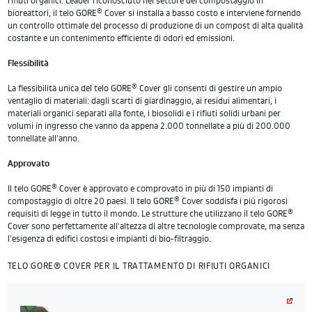
rifiuti organici. Leader riconosciuto nel settore del compostaggio in
®
bioreattori, il telo GORE
Cover si installa a basso costo e interviene fornendo
un controllo ottimale del processo di produzione di un compost di alta qualità
costante e un contenimento efficiente di odori ed emissioni.
Flessibilità
®
La flessibilità unica del telo GORE
Cover gli consenti di gestire un ampio
ventaglio di materiali: dagli scarti di giardinaggio, ai residui alimentari, i
materiali organici separati alla fonte, i biosolidi e i rifiuti solidi urbani per
volumi in ingresso che vanno da appena 2.000 tonnellate a più di 200.000
tonnellate all'anno.
Approvato
®
Il telo GORE
Cover è approvato e comprovato in più di 150 impianti di
®
compostaggio di oltre 20 paesi. Il telo GORE
Cover soddisfa i più rigorosi
®
requisiti di legge in tutto il mondo. Le strutture che utilizzano il telo GORE
Cover sono perfettamente all'altezza di altre tecnologie comprovate, ma senza
l'esigenza di edifici costosi e impianti di bio-filtraggio.
TELO GORE® COVER PER IL TRATTAMENTO DI RIFIUTI ORGANICI