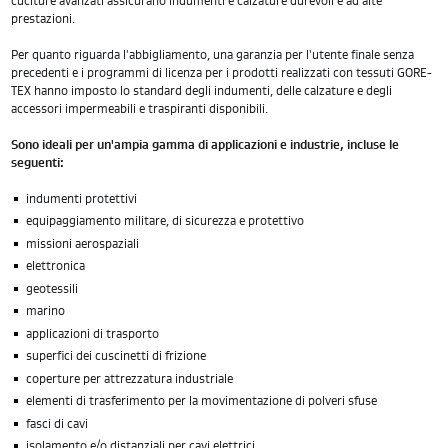
cuciture avanzati assicurano indumenti e calzature durevoli e ad alte
prestazioni.
Per quanto riguarda l'abbigliamento, una garanzia per l'utente finale senza
precedenti e i programmi di licenza per i prodotti realizzati con tessuti GORE-
TEX hanno imposto lo standard degli indumenti, delle calzature e degli
accessori impermeabili e traspiranti disponibili.
Sono ideali per un'ampia gamma di applicazioni e industrie, incluse le
seguenti:
indumenti protettivi
equipaggiamento militare, di sicurezza e protettivo
missioni aerospaziali
elettronica
geotessili
marino
applicazioni di trasporto
superfici dei cuscinetti di frizione
coperture per attrezzatura industriale
elementi di trasferimento per la movimentazione di polveri sfuse
fasci di cavi
isolamento e/o distanziali per cavi elettrici